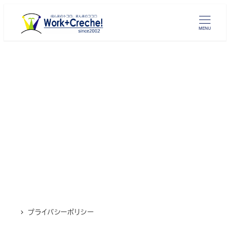
メ
イ
MENU
ン
コ
ン
テ
ン
ツ
へ
移
動
プライバシーポリシー