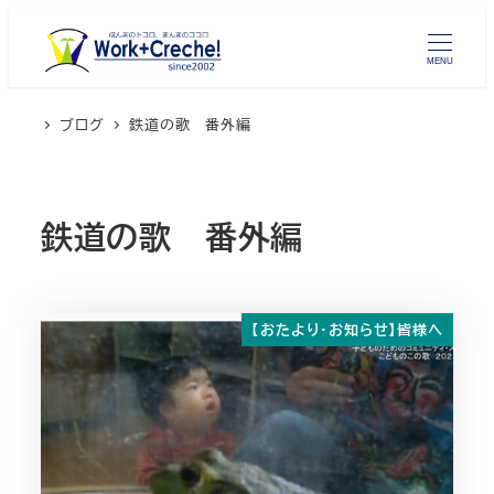
メ
イ
MENU
ン
コ
ブログ
鉄道の歌 番外編
ン
テ
ン
鉄道の歌 番外編
ツ
へ
移
動
【おたより・お知らせ】皆様へ