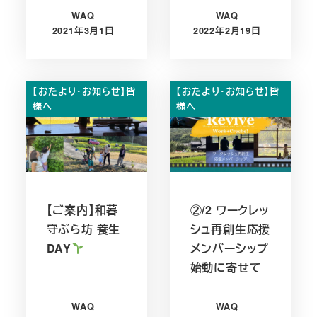
WAQ
WAQ
2021年3月1日
2022年2月19日
投稿日
投稿日
【おたより・お知らせ】皆
【おたより・お知らせ】皆
様へ
様へ
【ご案内】和暮
②/2 ワークレッ
守ぶら坊 養生
シュ再創生応援
DAY
メンバーシップ
始動に寄せて
WAQ
WAQ