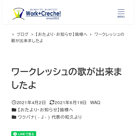
メ
イ
MENU
ン
コ
ブログ
【おたより・お知らせ】皆様へ
ワークレッシュの
ン
歌が出来ましたよ
テ
ン
ツ
ワークレッシュの歌が出来ま
へ
移
したよ
動
2021年4月2日
2021年6月19日
WAQ
投稿日
更新日
著
カテゴリー
【おたより・お知らせ】皆様へ
者
カテゴリー
ワクバナ( - J - ) 代表の和久より