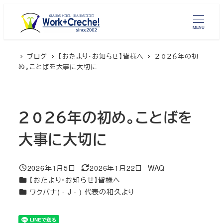
メ
イ
MENU
ン
コ
ブログ
【おたより・お知らせ】皆様へ
２０２６年の初
ン
め。ことばを大事に大切に
テ
ン
ツ
２０２６年の初め。ことばを
へ
移
大事に大切に
動
2026年1月5日
2026年1月22日
WAQ
投稿日
更新日
著
カテゴリー
【おたより・お知らせ】皆様へ
者
カテゴリー
ワクバナ( - J - ) 代表の和久より