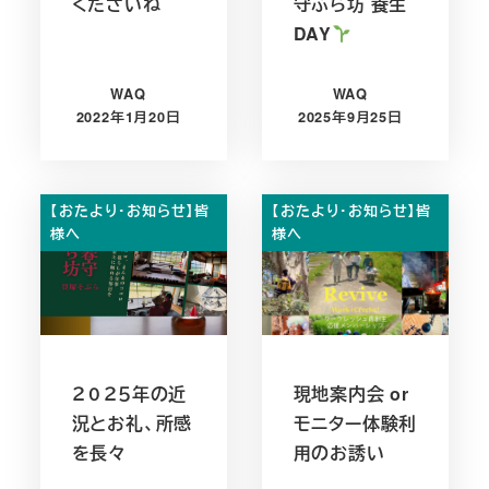
くださいね
守ぶら坊 養生
DAY
WAQ
WAQ
2022年1月20日
2025年9月25日
投稿日
投稿日
【おたより・お知らせ】皆
【おたより・お知らせ】皆
様へ
様へ
２０２５年の近
現地案内会 or
況とお礼、所感
モニター体験利
を長々
用のお誘い