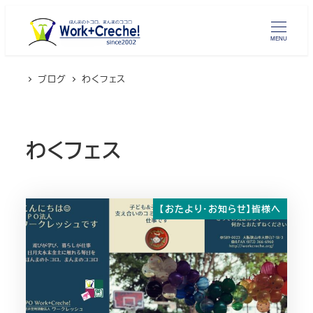
メ
イ
MENU
ン
コ
ブログ
わくフェス
ン
テ
ン
わくフェス
ツ
へ
移
動
【おたより・お知らせ】皆様へ