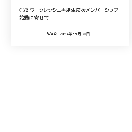
①/2 ワークレッシュ再創生応援メンバーシップ
始動に寄せて
WAQ
2024年11月30日
投稿日
投
稿
の
ペ
ー
ジ