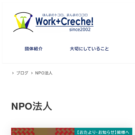
メ
イ
ン
コ
ン
テ
団体紹介
大切にしていること
ン
ツ
へ
ブログ
NPO法人
移
動
NPO法人
【おたより・お知らせ】皆様へ