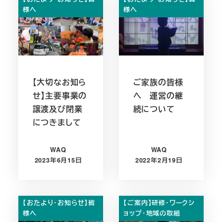
様へ
様へ
【大切なお知ら
ご家族の皆様
せ】主要事業の
へ 運営の継
譲渡及び閉業
続について
につきまして
WAQ
WAQ
2023年6月15日
2022年2月19日
投稿日
投稿日
【おたより・お知らせ】皆
【ご案内】研修・ワークシ
様へ
ョップ・地域の取組