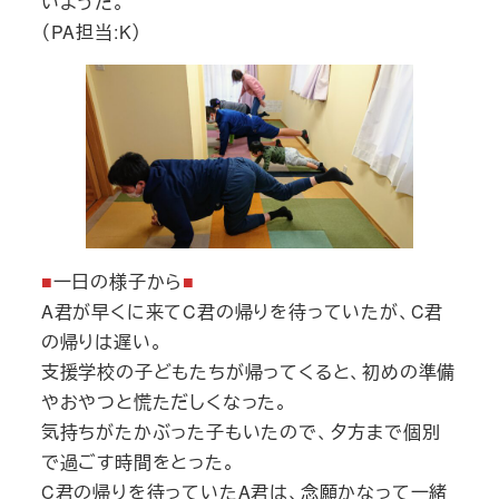
いようだ。
（PA担当:K）
■
一日の様子から
■
A君が早くに来てC君の帰りを待っていたが、C君
の帰りは遅い。
支援学校の子どもたちが帰ってくると、初めの準備
やおやつと慌ただしくなった。
気持ちがたかぶった子もいたので、夕方まで個別
で過ごす時間をとった。
C君の帰りを待っていたA君は、念願かなって一緒