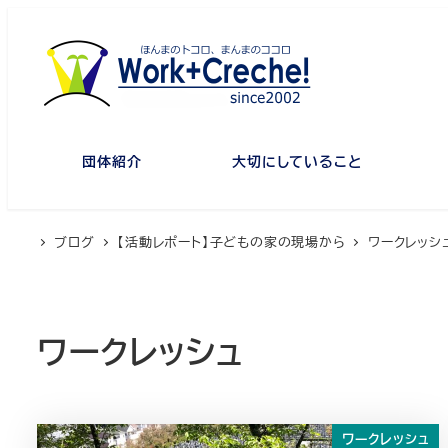
メ
イ
ン
コ
ン
テ
団体紹介
大切にしていること
ン
ツ
へ
ブログ
【活動レポート】子どもの家の現場から
ワークレッシ
移
動
ワークレッシュ
ワークレッシュ