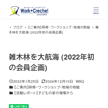
メ
イ
MENU
ン
コ
ブログ
【ご案内】研修・ワークショップ・地域の取組
雑
ン
木林を大航海 (2022年初の会員企画)
テ
ン
ツ
雑木林を大航海 (2022年初
へ
移
の会員企画)
動
2022年1月25日
2024年12月10日
WAQ
投稿日
更新日
著
カテゴリー
【ご案内】研修・ワークショップ・地域の取組
者
カテゴリー
【活動レポート】子どもの家の現場から