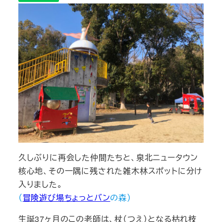
久しぶりに再会した仲間たちと、泉北ニュータウン
核心地、その一隅に残された雑木林スポットに分け
入りました。
（
冒険遊び場ちょっとバン
の森）
生誕37ヶ月のこの老師は、杖（つえ）となる枯れ枝