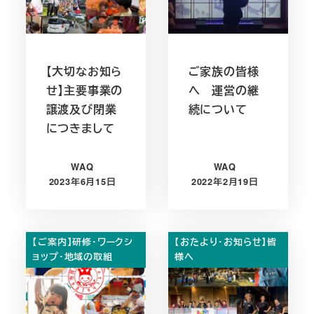
【大切なお知ら
ご家族の皆様
せ】主要事業の
へ 運営の継
譲渡及び閉業
続について
につきまして
WAQ
WAQ
2023年6月15日
2022年2月19日
投稿日
投稿日
【ご案内】研修・ワークシ
【おたより・お知らせ】皆
ョップ・地域の取組
様へ